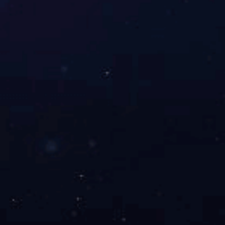
扫二维码用手机看
米兰官方端网站登录入口-米兰(中国)
解决方案
弱电系统建设及智能化系统
信息安全整体解决方案
安全云解
决方案
安全无线网络建设方案
智能化机房建设及动环监测
分
支组网及移动办公
智能化组网解决方案
新闻资讯
米兰官方端网站登录入口
行业新闻
工程案例
国内案例
国外案例
关于我们
公司简介
米兰官方端网站登录入口
荣誉资质
发展历程
合作品
牌
联系我们
米兰官方端网站登录入口-米兰(中国)
服务热线：